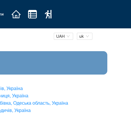
ти
UAH
uk
ів
,
Україна
ниця
,
Україна
бівка, Одеська область
,
Україна
дичів
,
Україна