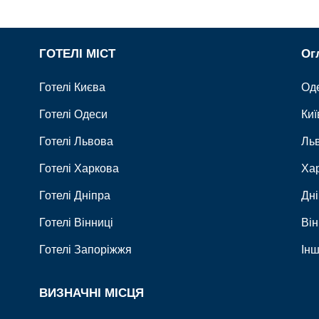
ГОТЕЛІ МІСТ
Ог
Готелі Києва
Од
Готелі Одеси
Киї
Готелі Львова
Льв
Готелі Харкова
Хар
Готелі Дніпра
Дн
Готелі Вінниці
Ві
Готелі Запоріжжя
Інш
ВИЗНАЧНІ МІСЦЯ