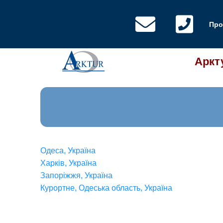
Про
Аркт
Одеса
,
Україна
Харків
,
Україна
Запоріжжя
,
Україна
Курортне, Одеська область
,
Україна