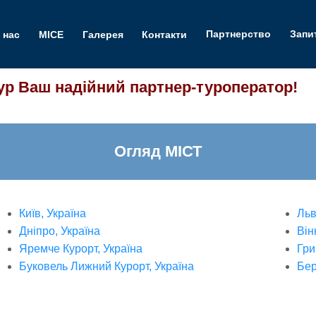
 нас
MICE
Галерея
Контакти
Партнерство
Запи
ур Ваш надійний партнер-туроператор!
Огляд МІСТ
Київ
,
Україна
Льв
Дніпро
,
Україна
Він
Яремче Курорт
,
Україна
Гри
Буковель Лижний Курорт
,
Україна
Бер