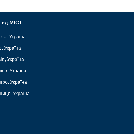
ляд МІСТ
еса
, Україна
в
, Україна
ів
, Україна
ків
, Україна
іпро
, Україна
нниця
, Україна
і